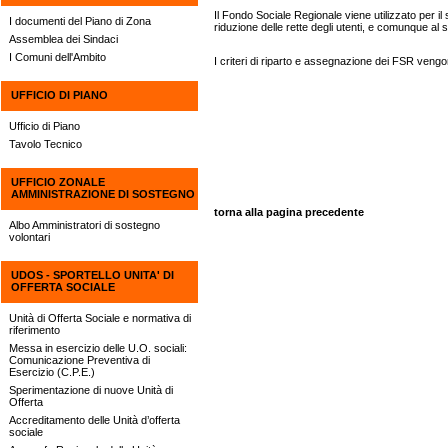
Il Fondo Sociale Regionale viene utilizzato per il s
I documenti del Piano di Zona
riduzione delle rette degli utenti, e comunque al s
Assemblea dei Sindaci
I Comuni dell'Ambito
I criteri di riparto e assegnazione dei FSR ven
UFFICIO DI PIANO
Ufficio di Piano
Tavolo Tecnico
UFFICIO ZONALE
AMMINISTRAZIONE DI SOSTEGNO
torna alla pagina precedente
Albo Amministratori di sostegno
volontari
UDOS - SPORTELLO UNITA' DI
OFFERTA SOCIALE
Unità di Offerta Sociale e normativa di
riferimento
Messa in esercizio delle U.O. sociali:
Comunicazione Preventiva di
Esercizio (C.P.E.)
Sperimentazione di nuove Unità di
Offerta
Accreditamento delle Unità d’offerta
sociale