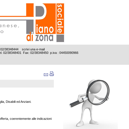
Tel. 02/38348444
scrivi una e-mail
e Tel. 02/38348401 Fax: 02/38348450 p.iva : 04450090966
ia, Disabili ed Anziani.
offerta,
coerentemente alle indicazioni