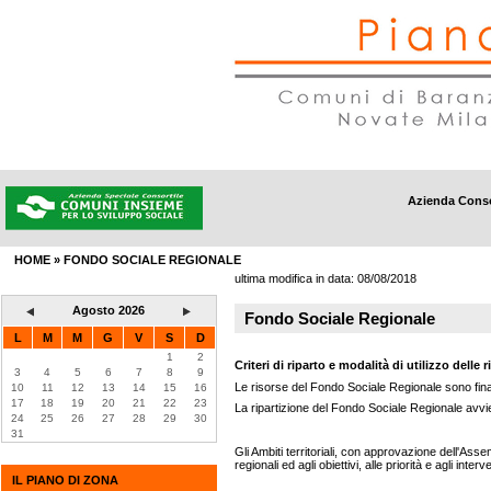
Azienda Conso
DISTRETTI
|
AMBITI SOCIALI
|
INFORMAZIONI
|
CONTATTI
HOME
» FONDO SOCIALE REGIONALE
ultima modifica in data:
08/08/2018
Agosto 2026
Fondo Sociale Regionale
L
M
M
G
V
S
D
1
2
Criteri di riparto e modalità di utilizzo dell
3
4
5
6
7
8
9
Le risorse del Fondo Sociale Regionale sono finaliz
10
11
12
13
14
15
16
17
18
19
20
21
22
23
La ripartizione del Fondo Sociale Regionale avvien
24
25
26
27
28
29
30
31
Gli Ambiti territoriali, con approvazione dell'Assem
regionali ed agli obiettivi, alle priorità e agli inter
IL PIANO DI ZONA