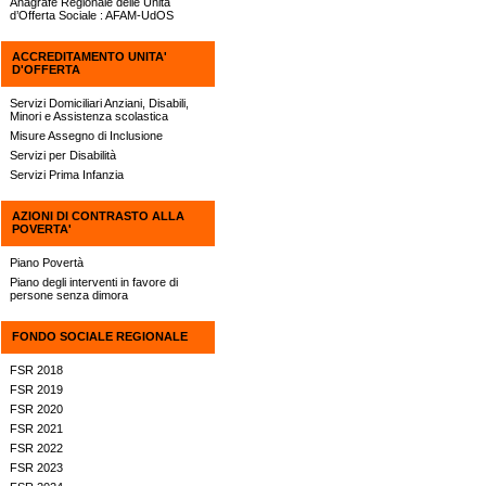
Anagrafe Regionale delle Unità
d’Offerta Sociale : AFAM-UdOS
ACCREDITAMENTO UNITA'
D'OFFERTA
Servizi Domiciliari Anziani, Disabili,
Minori e Assistenza scolastica
Misure Assegno di Inclusione
Servizi per Disabilità
Servizi Prima Infanzia
AZIONI DI CONTRASTO ALLA
POVERTA'
Piano Povertà
Piano degli interventi in favore di
persone senza dimora
FONDO SOCIALE REGIONALE
FSR 2018
FSR 2019
FSR 2020
FSR 2021
FSR 2022
FSR 2023