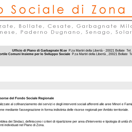
Ufficio di Piano di Garbagnate M.se
P.za Martiri della Libertà - 20021 Bollate 
rtile Comuni Insieme per lo Sviluppo Sociale
P.za Martiri della Libertà , 20021 Bollat
e risorse del Fondo Sociale Regionale
zate al cofinanziamento dei servizi e degli interventi sociali afferenti alle aree Minori e Famigl
e mediante l’assegnazione in forma indistinta delle risorse regionali per Ambito territoriale.
blea dei Sindaci, definiscono i criteri di ripartizione per area d'intervento e tipologia di unità d'
venti individuati nel Piano di Zona.