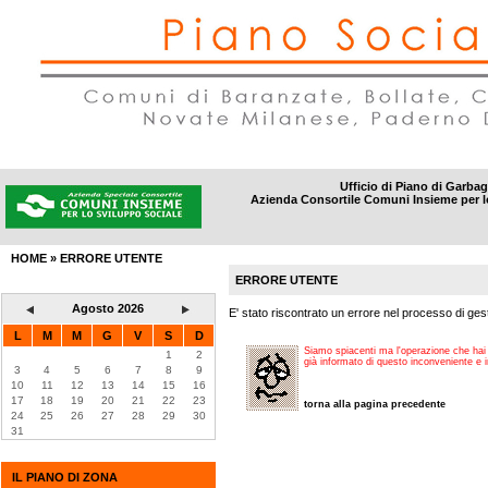
Ufficio di Piano di Garba
Azienda Consortile Comuni Insieme per l
DISTRETTI
|
AMBITI SOCIALI
|
INFORMAZIONI
|
CONTATTI
HOME
»
ERRORE UTENTE
ERRORE UTENTE
Agosto 2026
E' stato riscontrato un errore nel processo di gest
L
M
M
G
V
S
D
Siamo spiacenti ma l'operazione che hai
1
2
già informato di questo inconveniente e i
3
4
5
6
7
8
9
10
11
12
13
14
15
16
17
18
19
20
21
22
23
torna alla pagina precedente
24
25
26
27
28
29
30
31
IL PIANO DI ZONA