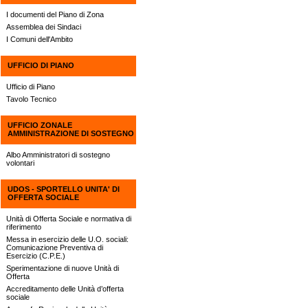
I documenti del Piano di Zona
Assemblea dei Sindaci
I Comuni dell'Ambito
UFFICIO DI PIANO
Ufficio di Piano
Tavolo Tecnico
UFFICIO ZONALE
AMMINISTRAZIONE DI SOSTEGNO
Albo Amministratori di sostegno
volontari
UDOS - SPORTELLO UNITA' DI
OFFERTA SOCIALE
Unità di Offerta Sociale e normativa di
riferimento
Messa in esercizio delle U.O. sociali:
Comunicazione Preventiva di
Esercizio (C.P.E.)
Sperimentazione di nuove Unità di
Offerta
Accreditamento delle Unità d’offerta
sociale