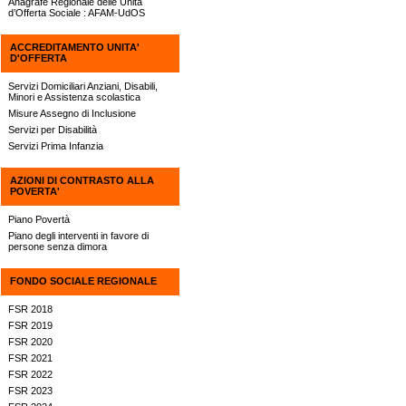
Anagrafe Regionale delle Unità
d’Offerta Sociale : AFAM-UdOS
ACCREDITAMENTO UNITA'
D'OFFERTA
Servizi Domiciliari Anziani, Disabili,
Minori e Assistenza scolastica
Misure Assegno di Inclusione
Servizi per Disabilità
Servizi Prima Infanzia
AZIONI DI CONTRASTO ALLA
POVERTA'
Piano Povertà
Piano degli interventi in favore di
persone senza dimora
FONDO SOCIALE REGIONALE
FSR 2018
FSR 2019
FSR 2020
FSR 2021
FSR 2022
FSR 2023