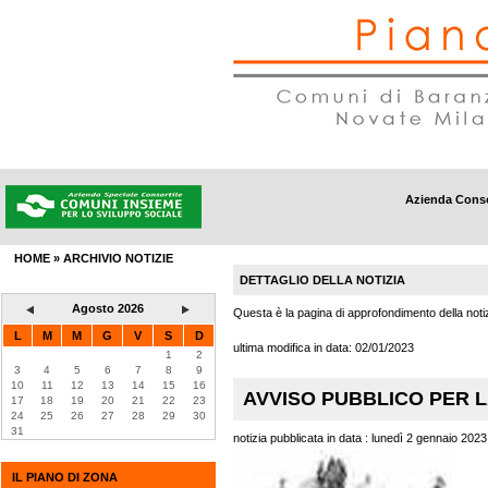
Azienda Conso
DISTRETTI
|
AMBITI SOCIALI
|
INFORMAZIONI
|
CONTATTI
HOME
»
ARCHIVIO NOTIZIE
DETTAGLIO DELLA NOTIZIA
Agosto 2026
Questa è la pagina di approfondimento della notiz
L
M
M
G
V
S
D
ultima modifica in data:
02/01/2023
1
2
3
4
5
6
7
8
9
10
11
12
13
14
15
16
AVVISO PUBBLICO PER L
17
18
19
20
21
22
23
24
25
26
27
28
29
30
31
notizia pubblicata in data : lunedì 2 gennaio 2023
IL PIANO DI ZONA