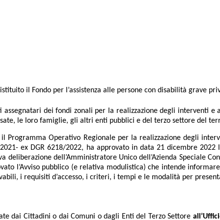
tituito il Fondo per l’assistenza alle persone con disabilità grave pri
ti assegnatari dei fondi zonali per la realizzazione degli interventi e a
ate, le loro famiglie, gli altri enti pubblici e del terzo settore del terr
 il Programma Operativo Regionale per la realizzazione degli interv
tà 2021- ex DGR 6218/2022, ha approvato in data 21 dicembre 2022 
siva deliberazione dell’Amministratore Unico dell’Azienda Speciale Co
to l’Avviso pubblico (e relativa modulistica) che intende informare l
ivabili, i requisiti d’accesso, i criteri, i tempi e le modalità per pres
e dai Cittadini o dai Comuni o dagli Enti del Terzo Settore
all’Uffi