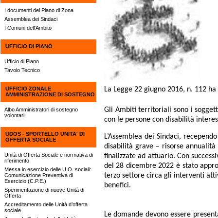
I documenti del Piano di Zona
Assemblea dei Sindaci
I Comuni dell'Ambito
UFFICIO DI PIANO
Ufficio di Piano
Tavolo Tecnico
UFFICIO ZONALE
La Legge 22 giugno 2016, n. 112 ha is
AMMINISTRAZIONE DI SOSTEGNO
Gli Ambiti territoriali sono i sogget
Albo Amministratori di sostegno
volontari
con le persone con disabilità interess
UDOS - SPORTELLO UNITA' DI
L’Assemblea dei Sindaci, recependo
OFFERTA SOCIALE
disabilità grave – risorse annuali
Unità di Offerta Sociale e normativa di
finalizzate ad attuarlo. Con succes
riferimento
del 28 dicembre 2022 è stato approva
Messa in esercizio delle U.O. sociali:
terzo settore circa gli interventi att
Comunicazione Preventiva di
Esercizio (C.P.E.)
benefici.
Sperimentazione di nuove Unità di
Offerta
Accreditamento delle Unità d’offerta
sociale
Le domande devono essere presentat