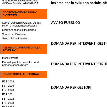
Anagrafe Regionale delle Unità
Insieme per lo sviluppo sociale, pia
d’Offerta Sociale : AFAM-UdOS
ACCREDITAMENTO UNITA'
D'OFFERTA
AVVISO PUBBLICO
Servizi Domiciliari Anziani, Disabili,
Minori e Assistenza scolastica
Misure Assegno di Inclusione
Servizi per Disabilità
Servizi Prima Infanzia
DOMANDA PER INTERVENTI GESTI
AZIONI DI CONTRASTO ALLA
POVERTA'
Piano Povertà
Piano degli interventi in favore di
DOMANDA PER INTERVENTI STRU
persone senza dimora
FONDO SOCIALE REGIONALE
FSR 2018
FSR 2019
DOMANDA PER GESTORI
FSR 2020
FSR 2021
FSR 2022
FSR 2023