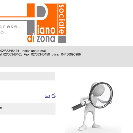
Tel. 02/38348444
scrivi una e-mail
e Tel. 02/38348401 Fax: 02/38348450 p.iva : 04450090966
”