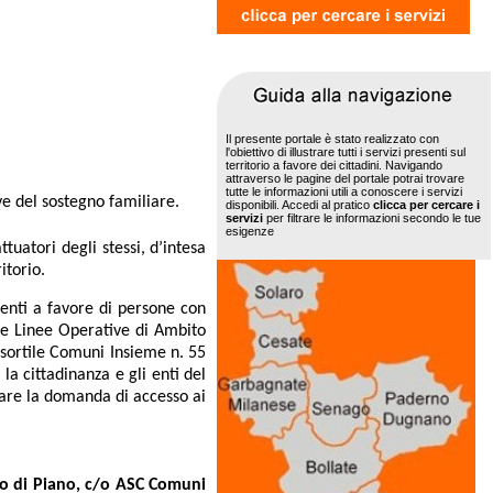
Il presente portale è stato realizzato con
l'obiettivo di illustrare tutti i servizi presenti sul
territorio a favore dei cittadini. Navigando
attraverso le pagine del portale potrai trovare
tutte le informazioni utili a conoscere i servizi
ve del sostegno familiare.
disponibili. Accedi al pratico
clicca per cercare i
servizi
per filtrare le informazioni secondo le tue
esigenze
ttuatori degli stessi, d’intesa
itorio.
enti a favore di persone con
le Linee Operative di Ambito
nsortile Comuni Insieme n. 55
a cittadinanza e gli enti del
entare la domanda di accesso ai
cio di Piano, c/o ASC Comuni